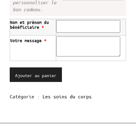
personnaliser le
bon cadeau.
Nom et prénom du
bénéficiaire
*
Votre message
*
quantité
de
Ajouter au panier
Massage
Shiro-
Shampi
Catégorie :
Les soins du corps